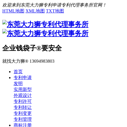
欢迎来到东莞大力狮专利申请专利代理事务所官网！
HTML地图
XML地图
TXT地图
企业钱袋子®要安全
就找大力狮® 13694983803
首页
专利申请
发明
实用新型
外观设计
专利许可
专利转让
专利变更
专利管理
商标注册