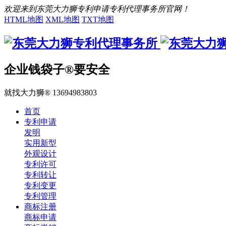
欢迎来到东莞大力狮专利申请专利代理事务所官网！
HTML地图
XML地图
TXT地图
企业钱袋子®要安全
就找大力狮® 13694983803
首页
专利申请
发明
实用新型
外观设计
专利许可
专利转让
专利变更
专利管理
商标注册
商标申请