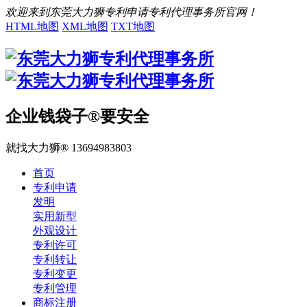
欢迎来到东莞大力狮专利申请专利代理事务所官网！
HTML地图
XML地图
TXT地图
企业钱袋子®要安全
就找大力狮® 13694983803
首页
专利申请
发明
实用新型
外观设计
专利许可
专利转让
专利变更
专利管理
商标注册