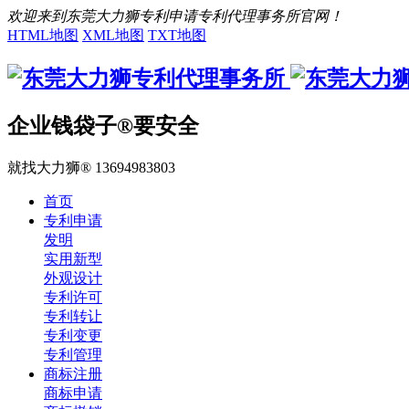
欢迎来到东莞大力狮专利申请专利代理事务所官网！
HTML地图
XML地图
TXT地图
企业钱袋子®要安全
就找大力狮® 13694983803
首页
专利申请
发明
实用新型
外观设计
专利许可
专利转让
专利变更
专利管理
商标注册
商标申请