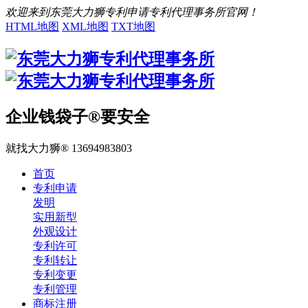
欢迎来到东莞大力狮专利申请专利代理事务所官网！
HTML地图
XML地图
TXT地图
企业钱袋子®要安全
就找大力狮® 13694983803
首页
专利申请
发明
实用新型
外观设计
专利许可
专利转让
专利变更
专利管理
商标注册