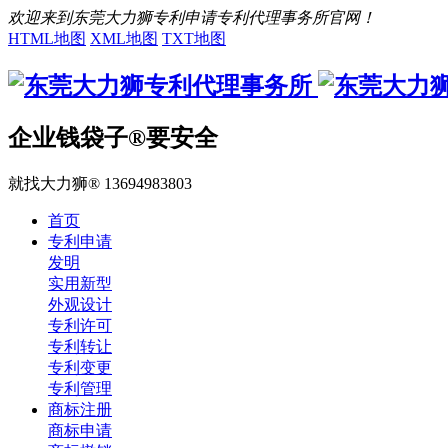
欢迎来到东莞大力狮专利申请专利代理事务所官网！
HTML地图
XML地图
TXT地图
企业钱袋子®要安全
就找大力狮® 13694983803
首页
专利申请
发明
实用新型
外观设计
专利许可
专利转让
专利变更
专利管理
商标注册
商标申请