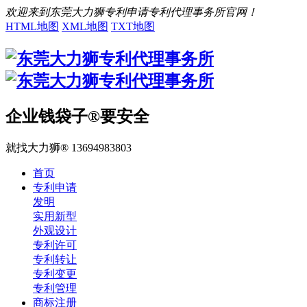
欢迎来到东莞大力狮专利申请专利代理事务所官网！
HTML地图
XML地图
TXT地图
企业钱袋子®要安全
就找大力狮® 13694983803
首页
专利申请
发明
实用新型
外观设计
专利许可
专利转让
专利变更
专利管理
商标注册