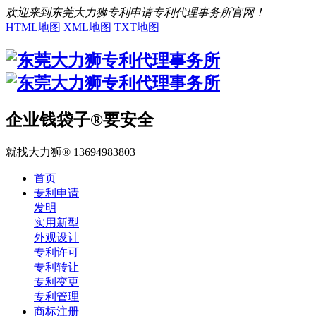
欢迎来到东莞大力狮专利申请专利代理事务所官网！
HTML地图
XML地图
TXT地图
企业钱袋子®要安全
就找大力狮® 13694983803
首页
专利申请
发明
实用新型
外观设计
专利许可
专利转让
专利变更
专利管理
商标注册