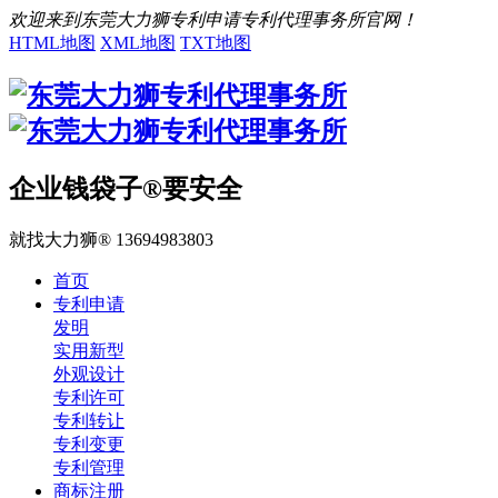
欢迎来到东莞大力狮专利申请专利代理事务所官网！
HTML地图
XML地图
TXT地图
企业钱袋子®要安全
就找大力狮® 13694983803
首页
专利申请
发明
实用新型
外观设计
专利许可
专利转让
专利变更
专利管理
商标注册