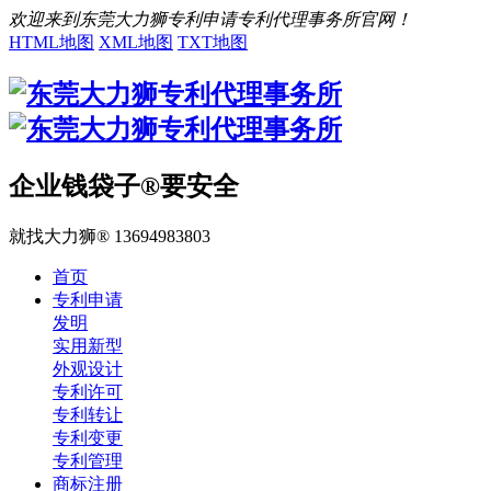
欢迎来到东莞大力狮专利申请专利代理事务所官网！
HTML地图
XML地图
TXT地图
企业钱袋子®要安全
就找大力狮® 13694983803
首页
专利申请
发明
实用新型
外观设计
专利许可
专利转让
专利变更
专利管理
商标注册