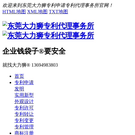
欢迎来到东莞大力狮专利申请专利代理事务所官网！
HTML地图
XML地图
TXT地图
企业钱袋子®要安全
就找大力狮® 13694983803
首页
专利申请
发明
实用新型
外观设计
专利许可
专利转让
专利变更
专利管理
商标注册